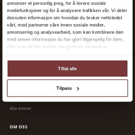
Maskiner og utstyr
annonser et personlig preg, for å levere sosiale
mediefunksjoner og for å analysere trafikken vår. Vi deler
Dyrehold
dessuten informasjon om hvordan du bruker nettstedet
Økonomi og tilskudd
vårt, med partnerne våre innen sosiale medier,
Jordbruk og produksjon
annonsering og analysearbeid, som kan kombinere den
med annen informasjon du har gjort tilgjengelig for dem,
Energi og strøm
eller som de har samlet inn gjennom din bruk av
tjenestene deres.
TJENESTER
Tillat alle
Ledige stillinger
Tilskudd & frister
Tilpass
Leverandører
Ressurser
Alle emner
OM OSS