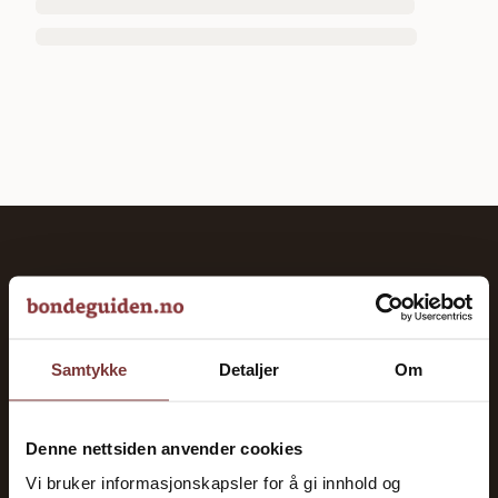
bondeguiden.no
Veiviseren til et vellykket landbruk. God oversikt over
norsk landbruk siden 2023.
Samtykke
Detaljer
Om
KATEGORIER
Denne nettsiden anvender cookies
Gårdsdrift
Vi bruker informasjonskapsler for å gi innhold og