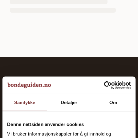
bondeguiden.no
Veiviseren til et vellykket landbruk. God oversikt over
norsk landbruk siden 2023.
Samtykke
Detaljer
Om
KATEGORIER
Denne nettsiden anvender cookies
Gårdsdrift
Vi bruker informasjonskapsler for å gi innhold og