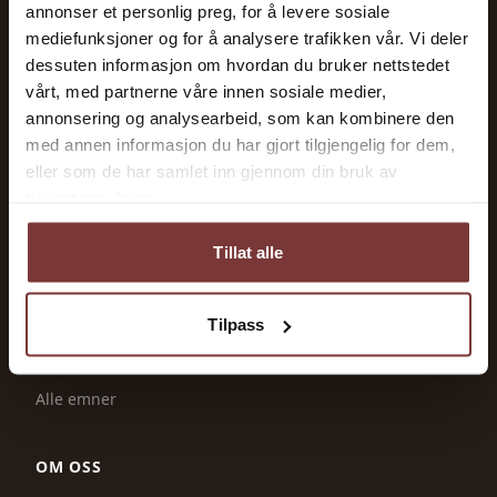
Maskiner og utstyr
annonser et personlig preg, for å levere sosiale
mediefunksjoner og for å analysere trafikken vår. Vi deler
Dyrehold
dessuten informasjon om hvordan du bruker nettstedet
Økonomi og tilskudd
vårt, med partnerne våre innen sosiale medier,
Jordbruk og produksjon
annonsering og analysearbeid, som kan kombinere den
med annen informasjon du har gjort tilgjengelig for dem,
Energi og strøm
eller som de har samlet inn gjennom din bruk av
tjenestene deres.
TJENESTER
Tillat alle
Ledige stillinger
Tilskudd & frister
Tilpass
Leverandører
Ressurser
Alle emner
OM OSS