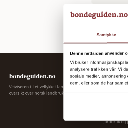
Samtykke
Denne nettsiden anvender c
Vi bruker informasjonskapsler
analysere trafikken vår. Vi 
bondeguiden.no
KATEGORIE
sosiale medier, annonsering 
dem, eller som de har samlet
Gårdsdrift
Veiviseren til et vellykket landbruk. God
oversikt over norsk landbruk siden 2023.
Maskiner og 
Dyrehold
Økonomi og 
Jordbruk og