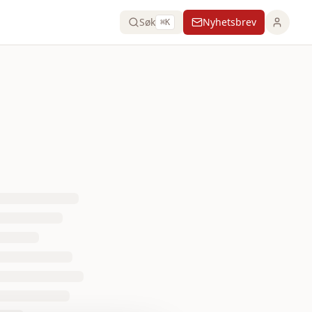
Søk
Nyhetsbrev
⌘K