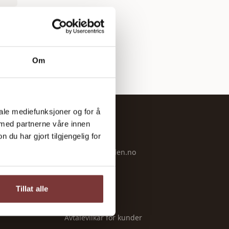
Om
iale mediefunksjoner og for å
 med partnerne våre innen
OM OSS
u har gjort tilgjengelig for
Om Bondeguiden.no
Kontakt
Personvern
Tillat alle
Vilkår
Avtalevilkår for kunder