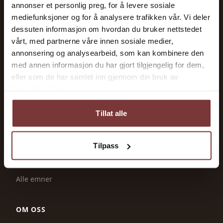
Maskiner og utstyr
annonser et personlig preg, for å levere sosiale
mediefunksjoner og for å analysere trafikken vår. Vi deler
Dyrehold
dessuten informasjon om hvordan du bruker nettstedet
Økonomi og tilskudd
vårt, med partnerne våre innen sosiale medier,
Jordbruk og produksjon
annonsering og analysearbeid, som kan kombinere den
med annen informasjon du har gjort tilgjengelig for dem,
Energi og strøm
eller som de har samlet inn gjennom din bruk av
tjenestene deres.
TJENESTER
Tillat alle
Ledige stillinger
Tilskudd & frister
Tilpass
Leverandører
Ressurser
Alle emner
OM OSS