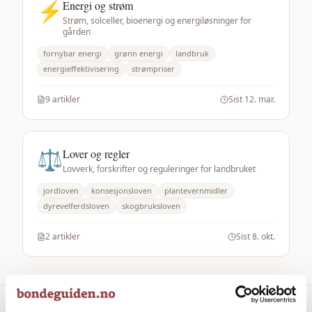
⚡
Energi og strøm
Strøm, solceller, bioenergi og energiløsninger for
gården
fornybar energi
grønn energi
landbruk
energieffektivisering
strømpriser
9
artikler
Sist
12. mar.
⚖️
Lover og regler
Lovverk, forskrifter og reguleringer for landbruket
jordloven
konsesjonsloven
plantevernmidler
dyrevelferdsloven
skogbruksloven
2
artikler
Sist
8. okt.