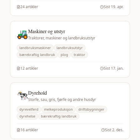
24
artikler
Sist
19. apr.
🚜
Maskiner og utstyr
Traktorer, maskiner og landbruksutstyr
landbruksmaskiner
landbruksutstyr
bærekraftig landbruk
plog
traktor
12
artikler
Sist
17. jan.
🐄
Dyrehold
Storfe, sau, gris, fjørfe og andre husdyr
dyrevelferd
melkeproduksjon
driftsbygninger
dyrehelse
bærekraftig landbruk
16
artikler
Sist
2. des.