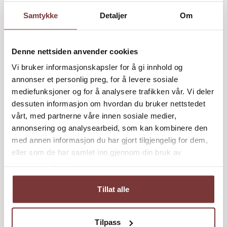
Populære emner
Samtykke
Detaljer
Om
bærekraftig landbruk
lokalmat
32
25
Denne nettsiden anvender cookies
dyrevelferd
portrettintervju
18
12
Vi bruker informasjonskapsler for å gi innhold og
annonser et personlig preg, for å levere sosiale
presisjonsjordbruk
direktesalg
11
11
mediefunksjoner og for å analysere trafikken vår. Vi deler
bærekraftig jordbruk
landbruk
10
11
dessuten informasjon om hvordan du bruker nettstedet
vårt, med partnerne våre innen sosiale medier,
kortreist mat
landbruksmaskiner
10
9
annonsering og analysearbeid, som kan kombinere den
småskalaproduksjon
støtteordninger
9
9
med annen informasjon du har gjort tilgjengelig for dem,
matproduksjon
landbruksteknologi
eller som de har samlet inn gjennom din bruk av
9
9
tjenestene deres.
jordhelse
merkevarebygging
markedsføring
7
8
8
småbruk
bli-kjent-med-aktoren
7
7
Tillat alle
økologisk landbruk
7
Tilpass