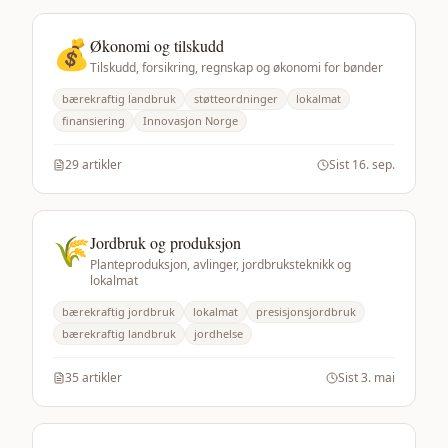
💰
Økonomi og tilskudd
Tilskudd, forsikring, regnskap og økonomi for bønder
bærekraftig landbruk
støtteordninger
lokalmat
finansiering
Innovasjon Norge
29
artikler
Sist
16. sep.
🌾
Jordbruk og produksjon
Planteproduksjon, avlinger, jordbruksteknikk og
lokalmat
bærekraftig jordbruk
lokalmat
presisjonsjordbruk
bærekraftig landbruk
jordhelse
35
artikler
Sist
3. mai