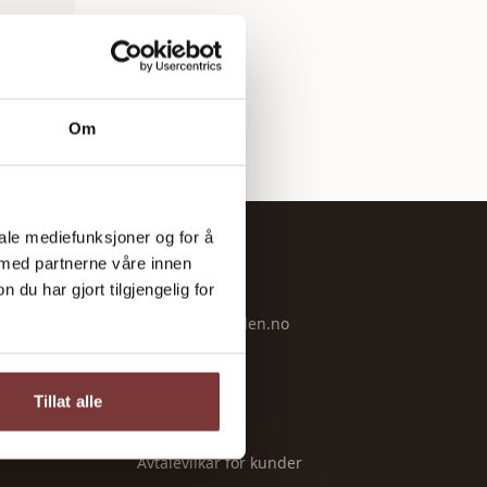
Om
iale mediefunksjoner og for å
 med partnerne våre innen
OM OSS
u har gjort tilgjengelig for
Om Bondeguiden.no
Kontakt
Personvern
Tillat alle
Vilkår
Avtalevilkår for kunder