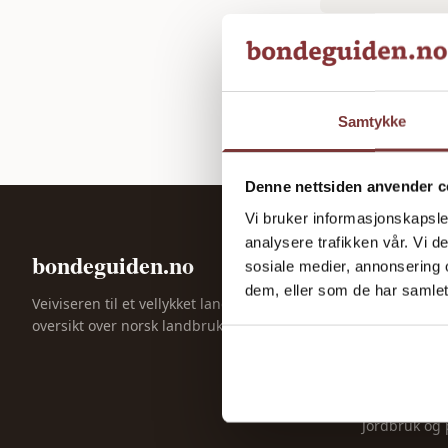
Samtykke
Denne nettsiden anvender c
Vi bruker informasjonskapsler
analysere trafikken vår. Vi 
bondeguiden.no
KATEGORIE
sosiale medier, annonsering 
dem, eller som de har samlet
Gårdsdrift
Veiviseren til et vellykket landbruk. God
oversikt over norsk landbruk siden 2023.
Maskiner og 
Dyrehold
Økonomi og 
Jordbruk og