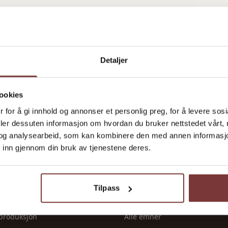
Detaljer
ookies
 for å gi innhold og annonser et personlig preg, for å levere sos
deler dessuten informasjon om hvordan du bruker nettstedet vårt,
R
TJENESTER
og analysearbeid, som kan kombinere den med annen informasjon d
 inn gjennom din bruk av tjenestene deres.
Ledige stillinger
utstyr
Tilskudd & frister
Leverandører
Tilpass
tilskudd
Ressurser
 produksjon
Alle emner