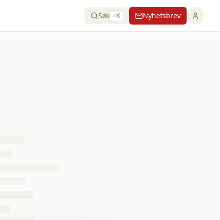
Søk
Nyhetsbrev
⌘K