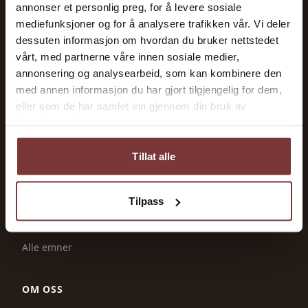
Maskiner og utstyr
annonser et personlig preg, for å levere sosiale
mediefunksjoner og for å analysere trafikken vår. Vi deler
Dyrehold
dessuten informasjon om hvordan du bruker nettstedet
Økonomi og tilskudd
vårt, med partnerne våre innen sosiale medier,
Jordbruk og produksjon
annonsering og analysearbeid, som kan kombinere den
med annen informasjon du har gjort tilgjengelig for dem,
Energi og strøm
eller som de har samlet inn gjennom din bruk av
tjenestene deres.
TJENESTER
Tillat alle
Ledige stillinger
Tilskudd & frister
Tilpass
Leverandører
Ressurser
Alle emner
OM OSS