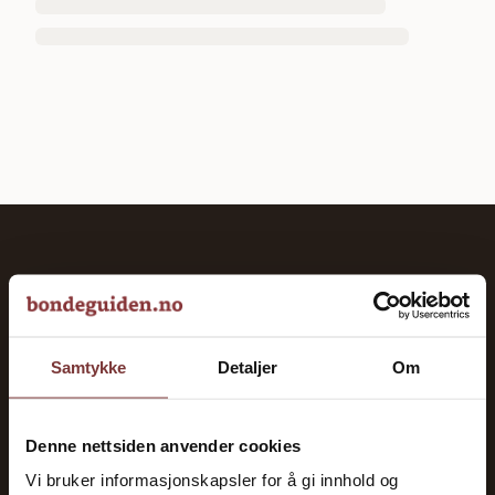
bondeguiden.no
Veiviseren til et vellykket landbruk. God oversikt over
norsk landbruk siden 2023.
Samtykke
Detaljer
Om
KATEGORIER
Denne nettsiden anvender cookies
Gårdsdrift
Vi bruker informasjonskapsler for å gi innhold og