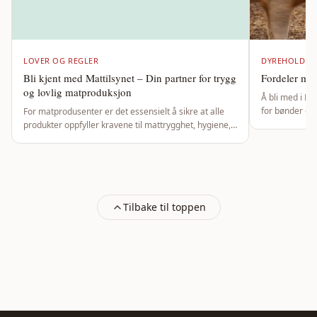
LOVER OG REGLER
DYREHOLD
Bli kjent med Mattilsynet – Din partner for trygg
Fordeler me
og lovlig matproduksjon
Å bli med i D
for bønder og
For matprodusenter er det essensielt å sikre at alle
dyrevelferden
produkter oppfyller kravene til mattrygghet, hygiene,
Dyrevernmerket
dyrevelferd og merking. Her kommer Mattilsynet inn
som en viktig partner. Men hvem er Mattils...
Tilbake til toppen