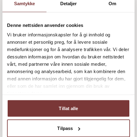
Samtykke
Detaljer
Om
endringer i driftsmetoder, prosesser, eller
innkjøpsrutiner. Videre må du kunne håndtere en
eventuell økning i etterspørselen etter økologiske
Denne nettsiden anvender cookies
produkter.
Vi bruker informasjonskapsler for å gi innhold og
annonser et personlig preg, for å levere sosiale
mediefunksjoner og for å analysere trafikken vår. Vi deler
dessuten informasjon om hvordan du bruker nettstedet
vårt, med partnerne våre innen sosiale medier,
annonsering og analysearbeid, som kan kombinere den
med annen informasjon du har gjort tilgjengelig for dem,
eller som de har samlet inn gjennom din bruk av
tjenestene deres.
Tillat alle
Tilpass