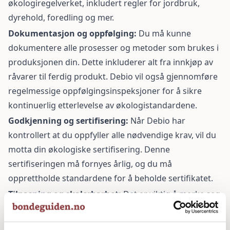
økologiregelverket, inkludert regler for jordbruk,
dyrehold
, foredling og mer.
Dokumentasjon og oppfølging:
Du må kunne
dokumentere alle prosesser og metoder som brukes i
produksjonen din. Dette inkluderer alt fra innkjøp av
råvarer til ferdig produkt. Debio vil også gjennomføre
regelmessige oppfølgingsinspeksjoner for å sikre
kontinuerlig etterlevelse av økologistandardene.
Godkjenning og sertifisering:
Når Debio har
kontrollert at du oppfyller alle nødvendige krav, vil du
motta din økologiske sertifisering. Denne
sertifiseringen må fornyes årlig, og du må
opprettholde standardene for å beholde sertifikatet.
Tilpasning og skalerbarhet:
Det er viktig å merke seg
at for å bli sertifisert, må din produksjon være
tilpasset de økologiske standardene. Dette kan bety