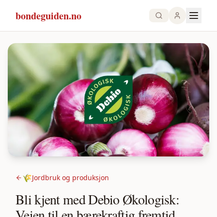
bondeguiden.no
🌾
Jordbruk og produksjon
Bli kjent med Debio Økologisk:
Veien til en bærekraftig fremtid