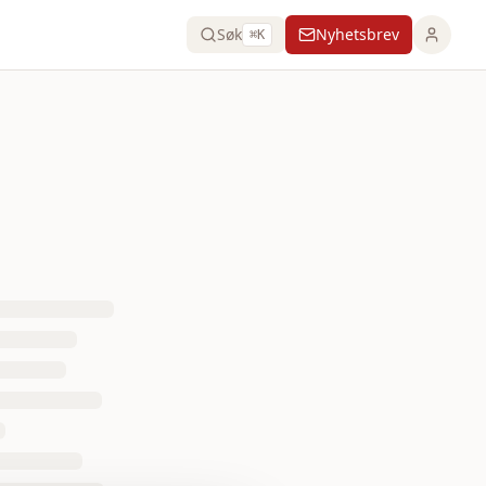
Søk
Nyhetsbrev
⌘K