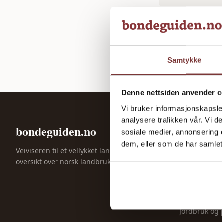
Samtykke
Denne nettsiden anvender c
Vi bruker informasjonskapsler
analysere trafikken vår. Vi 
bondeguiden.no
KATEGORIE
sosiale medier, annonsering 
dem, eller som de har samlet
Gårdsdrift
Veiviseren til et vellykket landbruk. God
oversikt over norsk landbruk siden 2023.
Maskiner og 
Dyrehold
Økonomi og 
Jordbruk og