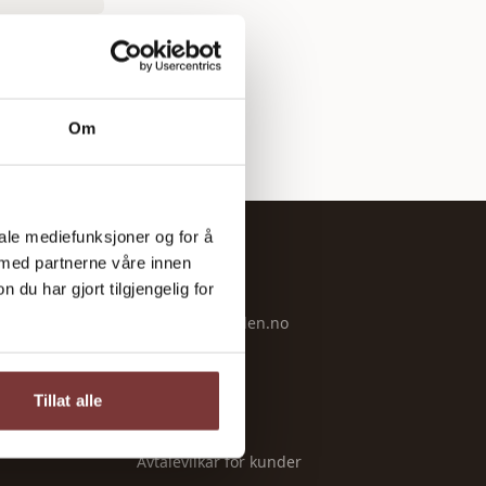
Om
iale mediefunksjoner og for å
 med partnerne våre innen
OM OSS
u har gjort tilgjengelig for
Om Bondeguiden.no
Kontakt
Personvern
Tillat alle
Vilkår
Avtalevilkår for kunder