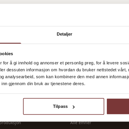
Detaljer
ookies
 for å gi innhold og annonser et personlig preg, for å levere sos
deler dessuten informasjon om hvordan du bruker nettstedet vårt,
R
TJENESTER
og analysearbeid, som kan kombinere den med annen informasjon d
 inn gjennom din bruk av tjenestene deres.
Ledige stillinger
utstyr
Tilskudd & frister
Leverandører
Tilpass
tilskudd
Ressurser
 produksjon
Alle emner