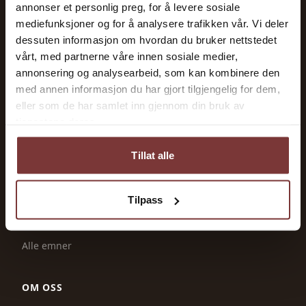
Maskiner og utstyr
annonser et personlig preg, for å levere sosiale
mediefunksjoner og for å analysere trafikken vår. Vi deler
Dyrehold
dessuten informasjon om hvordan du bruker nettstedet
Økonomi og tilskudd
vårt, med partnerne våre innen sosiale medier,
Jordbruk og produksjon
annonsering og analysearbeid, som kan kombinere den
med annen informasjon du har gjort tilgjengelig for dem,
Energi og strøm
eller som de har samlet inn gjennom din bruk av
tjenestene deres.
TJENESTER
Tillat alle
Ledige stillinger
Tilskudd & frister
Tilpass
Leverandører
Ressurser
Alle emner
OM OSS