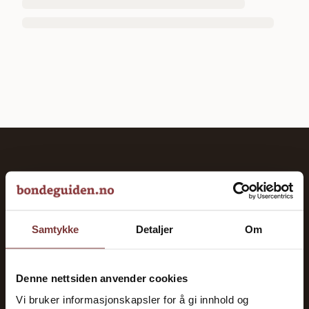
bondeguiden.no
Veiviseren til et vellykket landbruk. God oversikt over
norsk landbruk siden 2023.
Samtykke
Detaljer
Om
KATEGORIER
Denne nettsiden anvender cookies
Gårdsdrift
Vi bruker informasjonskapsler for å gi innhold og